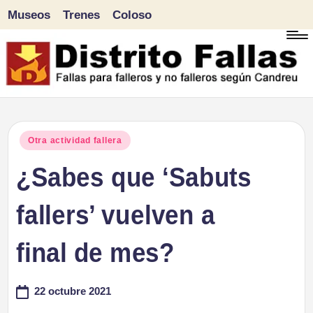
Museos
Trenes
Coloso
Saltar
al
contenido
D
Fallas
para
i
Publicado
Otra actividad fallera
falleros
en
¿Sabes que ‘Sabuts
s
y
tr
fallers’ vuelven a
no
falleros
it
final de mes?
según
o
Candreu
22 octubre 2021
F