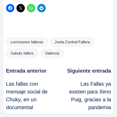
Etiquetas:
comisiones falleras
Junta Central Fallera
Sabuts fallers
València
Navegación
Entrada anterior
Siguiente entrada
Las fallas con
Las Fallas ya
de
mensaje social de
existen para Ximo
Chuky, en un
Puig, gracias a la
entradas
documental
pandemia