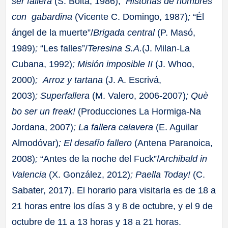
ser fallera
(S. Bolta, 1986);
Historias de hombres
con gabardina
(Vicente C. Domingo, 1987)
;
“Él
ángel de la muerte”/
Brigada central
(P. Masó,
1989)
;
“Les falles”/
Teresina S.A.
(J. Milan-La
Cubana, 1992)
; Misión imposible II
(J. Whoo,
2000)
; Arroz y tartana
(J. A. Escrivá,
2003)
; Superfallera
(M. Valero, 2006-2007)
; Què
bo ser un freak!
(Producciones La Hormiga-Na
Jordana, 2007)
; La fallera calavera
(E. Aguilar
Almodóvar)
; El desafío fallero
(Antena Paranoica,
2008)
;
“Antes de la noche del Fuck”/
Archibald in
Valencia
(X. González, 2012)
; Paella Today!
(C.
Sabater, 2017). El horario para visitarla es de 18 a
21 horas entre los días 3 y 8 de octubre, y el 9 de
octubre de 11 a 13 horas y 18 a 21 horas.