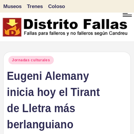
Museos
Trenes
Coloso
Saltar
al
contenido
D
Fallas
para
i
Publicado
Jornadas culturales
falleros
en
Eugeni Alemany
s
y
tr
inicia hoy el Tirant
no
falleros
it
de Lletra más
según
o
Candreu
berlanguiano
F