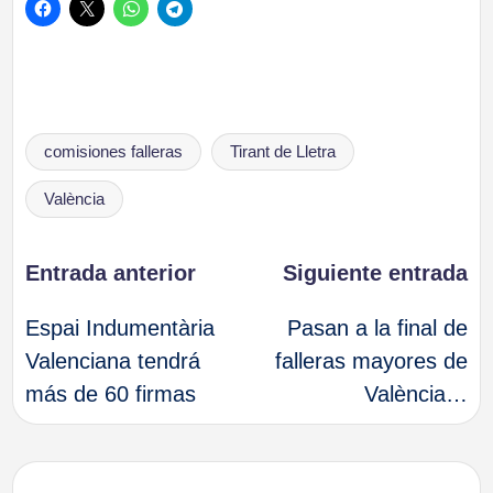
Etiquetas:
comisiones falleras
Tirant de Lletra
València
Navegación
Entrada anterior
Siguiente entrada
Espai Indumentària
Pasan a la final de
de
Valenciana tendrá
falleras mayores de
más de 60 firmas
València…
entradas