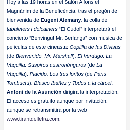
Hoy a las 19 horas en el Salón Alfons el
Magnànim de la Beneficència, tras el pregón de
bienvenida de
Eugeni Alemany
, la colla de
tabaleters i dolçainers
“El Cudol” interpretará el
concierto “Benvingut Mr. Berlanga” con música de
películas de este cineasta:
Coplilla de las Divisas
(de
Bienvenido, Mr. Marshall
),
El Verdugo, La
Vaquilla, Suspiros austrohúngaros
(de
La
Vaquilla
),
Plácido, Los tres loritos
(de
París
Tombuctú
),
Blasco Ibáñez
y
Todos a la cárcel
.
Antoni de la Asunción
dirigirá la interpretación.
El acceso es gratuito aunque por invitación,
aunque se retransmitirá por la web
www.tirantdelletra.com
.