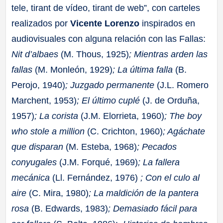
tele, tirant de vídeo, tirant de web”, con carteles
realizados por
Vicente Lorenzo
inspirados en
audiovisuales con alguna relación con las Fallas:
Nit d’albaes
(M. Thous, 1925)
; Mientras arden las
fallas
(M. Monleón, 1929)
; La última falla
(B.
Perojo, 1940)
; Juzgado permanente
(J.L. Romero
Marchent, 1953)
; El último cuplé
(J. de Orduña,
1957)
; La corista
(J.M. Elorrieta, 1960)
; The boy
who stole a million
(C. Crichton, 1960)
; Agáchate
que disparan
(M. Esteba, 1968)
; Pecados
conyugales
(J.M. Forqué, 1969)
; La fallera
mecánica
(Ll. Fernández, 1976)
; Con el culo al
aire
(C. Mira, 1980)
; La maldición de la pantera
rosa
(B. Edwards, 1983)
;
Demasiado fácil para