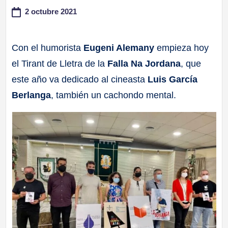
2 octubre 2021
a
ll
Con el humorista
Eugeni Alemany
empieza hoy
el Tirant de Lletra de la
Falla Na Jordana
, que
a
este año va dedicado al cineasta
Luis García
s
Berlanga
, también un cachondo mental.