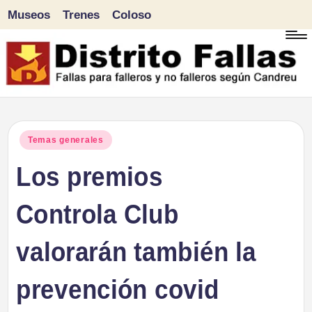
Museos
Trenes
Coloso
Saltar
al
contenido
D
Fallas
para
i
Publicado
Temas generales
falleros
en
Los premios
s
y
tr
Controla Club
no
falleros
it
valorarán también la
según
o
Candreu
prevención covid
F