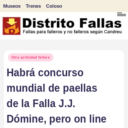
Museos
Trenes
Coloso
Saltar
al
contenido
D
Fallas
para
i
Publicado
Otra actividad fallera
falleros
en
Habrá concurso
s
y
tr
mundial de paellas
no
falleros
it
de la Falla J.J.
según
o
Candreu
Dómine, pero on line
F