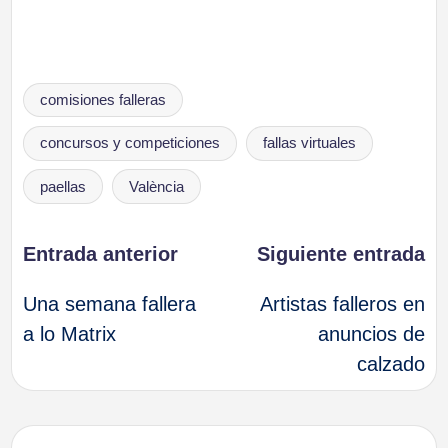
Etiquetas:
comisiones falleras
concursos y competiciones
fallas virtuales
paellas
València
Navegación
Entrada anterior
Siguiente entrada
Una semana fallera
Artistas falleros en
de
a lo Matrix
anuncios de
calzado
entradas