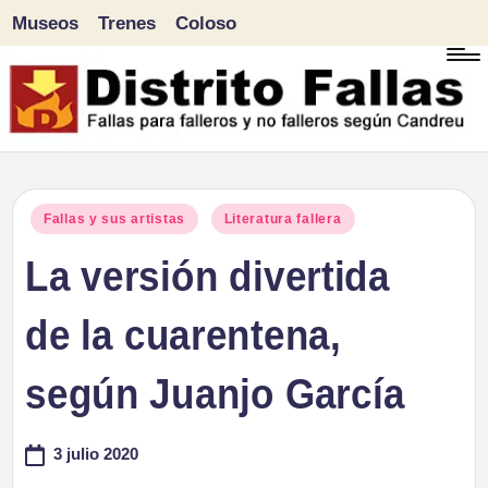
Museos
Trenes
Coloso
Saltar
al
contenido
D
Fallas
para
i
Publicado
Fallas y sus artistas
Literatura fallera
falleros
en
La versión divertida
s
y
tr
de la cuarentena,
no
falleros
it
según Juanjo García
según
o
Candreu
3 julio 2020
F