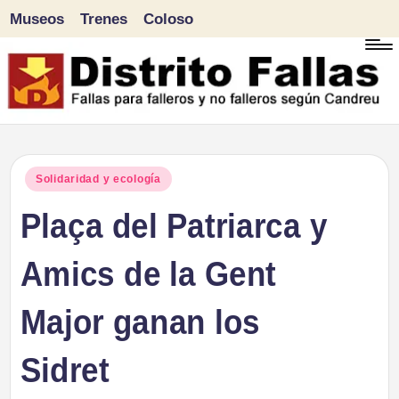
Museos
Trenes
Coloso
Saltar
al
contenido
D
Fallas
para
i
Publicado
Solidaridad y ecología
falleros
en
Plaça del Patriarca y
s
y
tr
Amics de la Gent
no
falleros
it
Major ganan los
según
o
Candreu
Sidret
F