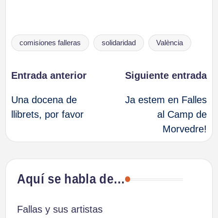
Etiquetas:
comisiones falleras
solidaridad
València
Navegación
Entrada anterior
Siguiente entrada
Una docena de
Ja estem en Falles
de
llibrets, por favor
al Camp de
Morvedre!
entradas
Aquí se habla de…
Fallas y sus artistas