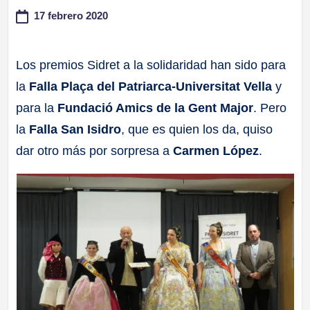
17 febrero 2020
a
ll
Los premios Sidret a la solidaridad han sido para
la
Falla Plaça del Patriarca-Universitat Vella
y
a
para la
Fundació Amics de la Gent Major
. Pero
s
la
Falla San Isidro
, que es quien los da, quiso
dar otro más por sorpresa a
Carmen López
.