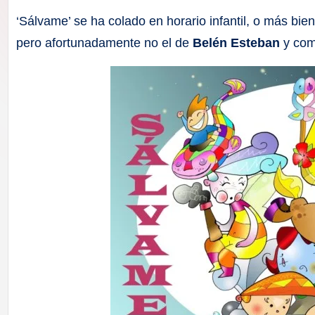
F
‘Sálvame’ se ha colado en horario infantil, o más bien 
a
pero afortunadamente no el de
Belén Esteban
y com
ll
a
s