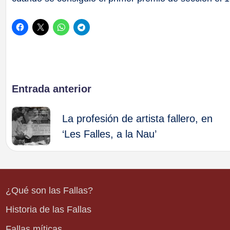
Navegación
Entrada anterior
de
La profesión de artista fallero, en
‘Les Falles, a la Nau’
entradas
¿Qué son las Fallas?
Historia de las Fallas
Fallas míticas