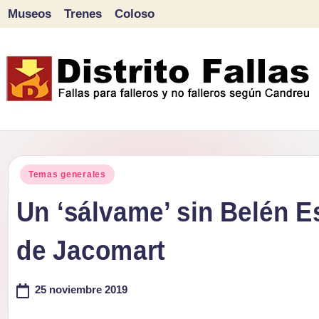
Museos
Trenes
Coloso
Saltar
al
contenido
D
Fallas
para
i
Publicado
falleros
Temas generales
s
en
y
Un ‘sálvame’ sin Belén Es
tr
no
de Jacomart
falleros
it
según
o
25 noviembre 2019
Candreu