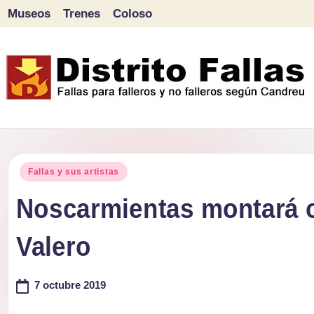
Museos
Trenes
Coloso
Saltar
al
contenido
D
Fallas
para
i
Publicado
falleros
Fallas y sus artistas
s
en
y
Noscarmientas montará o
tr
no
Valero
falleros
it
según
o
7 octubre 2019
Candreu