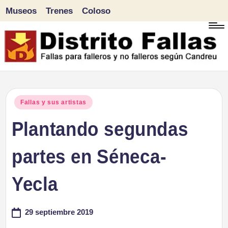
Museos
Trenes
Coloso
Saltar
al
contenido
D
Fallas
para
i
Publicado
Fallas y sus artistas
falleros
en
Plantando segundas
s
y
tr
partes en Séneca-
no
falleros
it
Yecla
según
o
Candreu
29 septiembre 2019
F