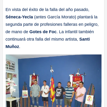
a
En vista del éxito de la falla del año pasado,
Séneca-Yecla
(antes García Morato) plantará la
ll
segunda parte de profesiones falleras en peligro,
a
de mano de
Gotes de Foc
. La infantil también
continuará otra falla del mismo artista,
Santi
s
Muñoz
.