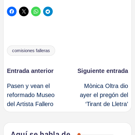
Etiquetas:
comisiones falleras
Navegación
Entrada anterior
Siguiente entrada
Pasen y vean el
Mònica Oltra dio
de
reformado Museo
ayer el pregón del
del Artista Fallero
‘Tirant de Lletra’
entradas
Aquí se habla de…