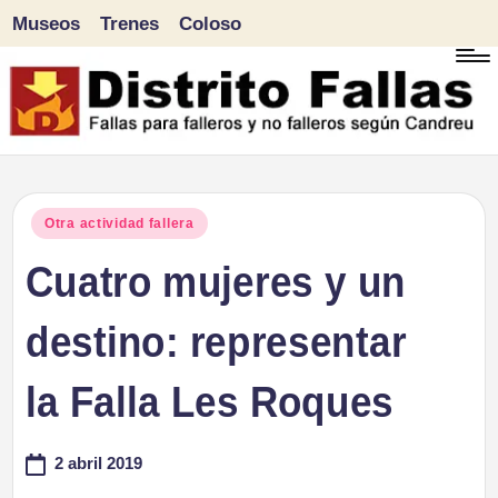
Museos
Trenes
Coloso
Saltar
al
contenido
D
Fallas
para
i
Publicado
Otra actividad fallera
falleros
en
Cuatro mujeres y un
s
y
tr
destino: representar
no
falleros
it
la Falla Les Roques
según
o
Candreu
2 abril 2019
F