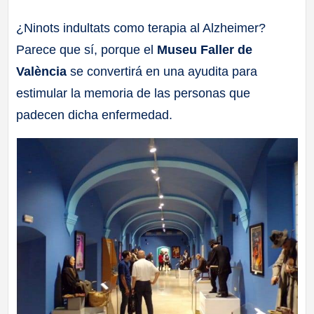
a
¿Ninots indultats como terapia al Alzheimer?
Parece que sí, porque el
Museu Faller de
ll
València
se convertirá en una ayudita para
a
estimular la memoria de las personas que
padecen dicha enfermedad.
s