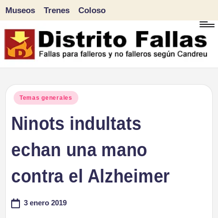
Museos
Trenes
Coloso
Saltar
al
contenido
D
Fallas
para
i
Publicado
Temas generales
falleros
en
Ninots indultats
s
y
tr
echan una mano
no
falleros
it
contra el Alzheimer
según
o
Candreu
3 enero 2019
F