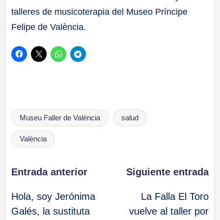
talleres de musicoterapia del Museo Príncipe
Felipe de València.
Etiquetas:
Museu Faller de València
salud
València
Navegación
Entrada anterior
Siguiente entrada
Hola, soy Jerónima
La Falla El Toro
de
Galés, la sustituta
vuelve al taller por