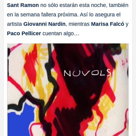
Sant Ramon
no sólo estarán esta noche, también
a
en la semana fallera próxima. Así lo asegura el
ll
artista
Giovanni Nardin
, mientras
Marisa Falcó
y
Paco Pellicer
cuentan algo…
a
s