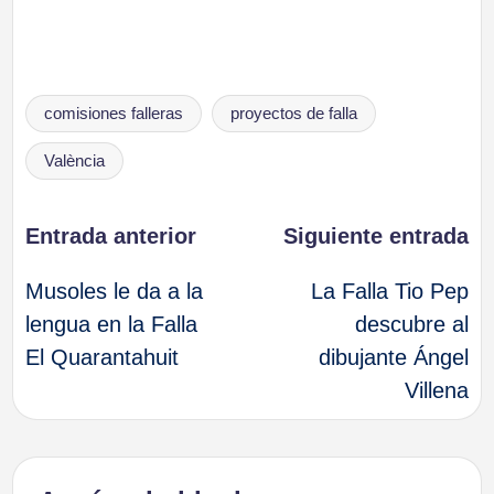
Etiquetas:
comisiones falleras
proyectos de falla
València
Navegación
Entrada anterior
Siguiente entrada
Musoles le da a la
La Falla Tio Pep
de
lengua en la Falla
descubre al
El Quarantahuit
dibujante Ángel
entradas
Villena