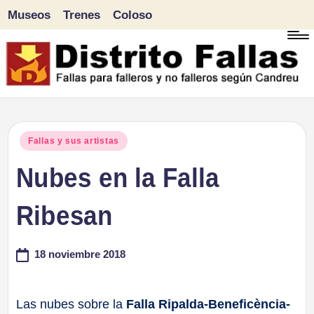
Museos
Trenes
Coloso
Saltar
al
contenido
D
Fallas
para
i
Publicado
Fallas y sus artistas
falleros
en
Nubes en la Falla
s
y
tr
Ribesan
no
falleros
it
18 noviembre 2018
según
o
Candreu
F
Las nubes sobre la
Falla Ripalda-Beneficència-