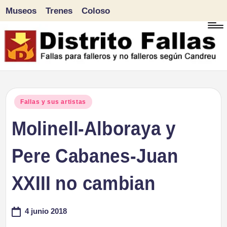
Museos
Trenes
Coloso
Saltar
al
contenido
D
Fallas
para
i
Publicado
Fallas y sus artistas
falleros
en
Molinell-Alboraya y
s
y
tr
Pere Cabanes-Juan
no
falleros
it
XXIII no cambian
según
o
Candreu
4 junio 2018
F