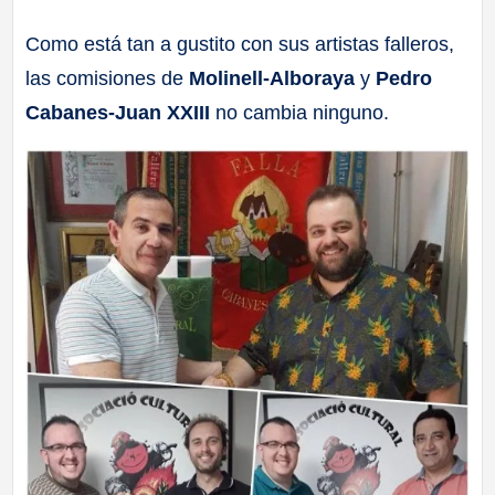
a
Como está tan a gustito con sus artistas falleros,
las comisiones de
Molinell-Alboraya
y
Pedro
ll
Cabanes-Juan XXIII
no cambia ninguno.
a
s