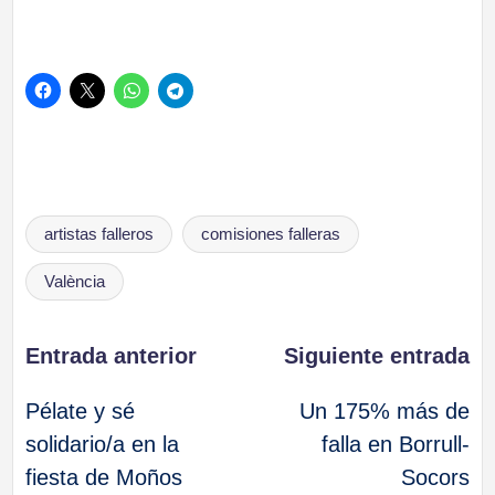
Etiquetas:
artistas falleros
comisiones falleras
València
Navegación
Entrada anterior
Siguiente entrada
Pélate y sé
Un 175% más de
de
solidario/a en la
falla en Borrull-
fiesta de Moños
Socors
entradas