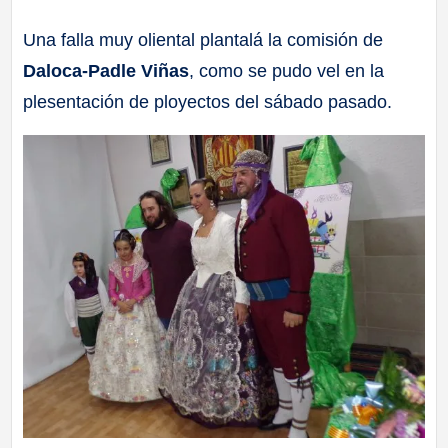
a
Una falla muy oliental plantalá la comisión de
Daloca-Padle Viñas
, como se pudo vel en la
ll
plesentación de ployectos del sábado pasado.
a
s