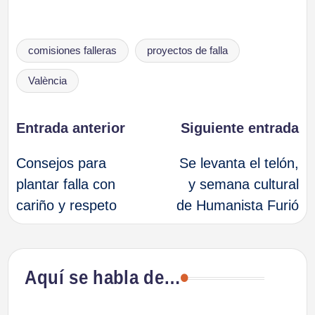
Etiquetas:
comisiones falleras
proyectos de falla
València
Navegación
Entrada anterior
Siguiente entrada
Consejos para
Se levanta el telón,
de
plantar falla con
y semana cultural
cariño y respeto
de Humanista Furió
entradas
Aquí se habla de…