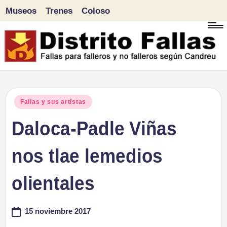
Museos
Trenes
Coloso
Saltar
al
contenido
D
Fallas
para
i
Publicado
Fallas y sus artistas
falleros
en
Daloca-Padle Viñas
s
y
tr
nos tlae lemedios
no
falleros
it
olientales
según
o
Candreu
15 noviembre 2017
F