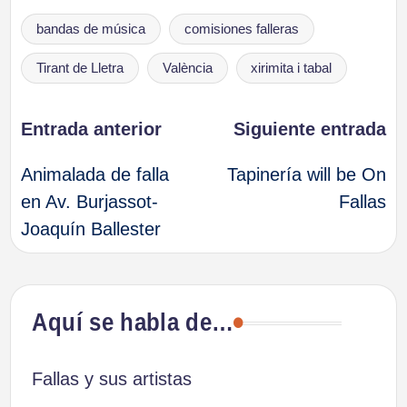
Etiquetas:
bandas de música
comisiones falleras
Tirant de Lletra
València
xirimita i tabal
Navegación
Entrada anterior
Siguiente entrada
Animalada de falla
Tapinería will be On
de
en Av. Burjassot-
Fallas
Joaquín Ballester
entradas
Aquí se habla de…
Fallas y sus artistas