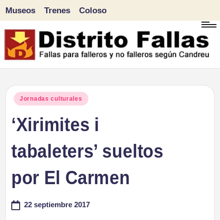
Museos
Trenes
Coloso
Saltar
al
contenido
D
Fallas
para
i
Publicado
Jornadas culturales
falleros
en
‘Xirimites i
s
y
tr
tabaleters’ sueltos
no
falleros
it
por El Carmen
según
o
Candreu
22 septiembre 2017
F