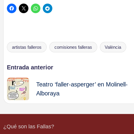
artistas falleros
comisiones falleras
València
Etiquetas:
Navegación
Entrada anterior
de
Teatro ‘faller-asperger’ en Molinell-
Alboraya
entradas
¿Qué son las Fallas?