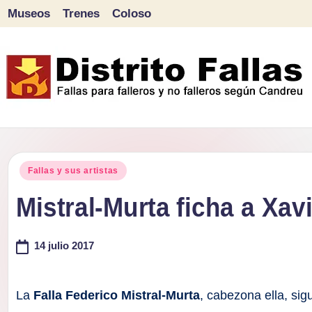
Museos
Trenes
Coloso
Saltar
al
contenido
D
Fallas
para
i
Publicado
falleros
Fallas y sus artistas
s
en
y
Mistral-Murta ficha a Xav
tr
no
falleros
14 julio 2017
it
según
o
Candreu
La
Falla Federico Mistral-Murta
, cabezona ella, si