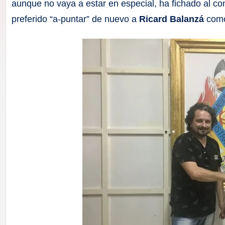
F
aunque no vaya a estar en especial, ha fichado al con
preferido “a-puntar” de nuevo a
Ricard Balanzá
como
a
ll
a
s