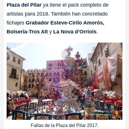
Plaza del Pilar
ya tiene el pack completo de
a
artistas para 2018. También han concretado
ll
fichajes
Grabador Esteve-Cirilo Amorós,
Bolsería-Tros Alt
y
La Nova d’Orriols
.
a
s
Fallas de la Plaza del Pilar 2017.