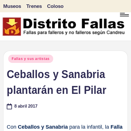
Museos
Trenes
Coloso
Saltar
al
contenido
D
Fallas
para
i
Publicado
Fallas y sus artistas
falleros
en
Ceballos y Sanabria
s
y
tr
plantarán en El Pilar
no
falleros
it
8 abril 2017
según
o
Candreu
F
Con
Ceballos y Sanabria
para la infantil, la
Falla