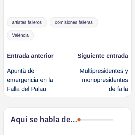
Etiquetas:
artistas falleros
comisiones falleras
València
Navegación
Entrada anterior
Siguiente entrada
Apuntà de
Multipresidentes y
de
emergencia en la
monopresidentes
Falla del Palau
de falla
entradas
Aquí se habla de…