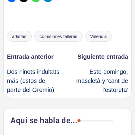
Etiquetas:
artistas
comisiones falleras
València
Navegación
Entrada anterior
Siguiente entrada
Dos ninots indultats
Este domingo,
de
más (estos de
mascletà y ‘cant de
parte del Gremio)
l’estoreta’
entradas
Aquí se habla de…