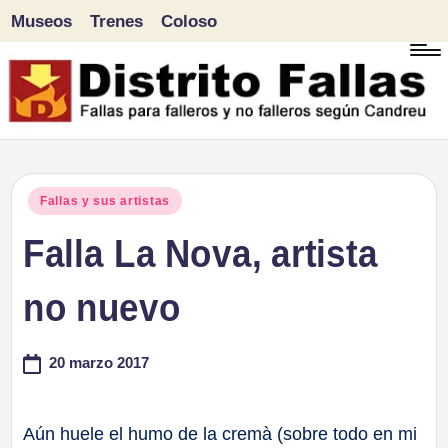
Museos
Trenes
Coloso
Saltar
al
contenido
D
Fallas
para
i
Publicado
Fallas y sus artistas
falleros
en
Falla La Nova, artista
s
y
tr
no nuevo
no
falleros
it
20 marzo 2017
según
o
Candreu
F
Aún huele el humo de la cremà (sobre todo en mi