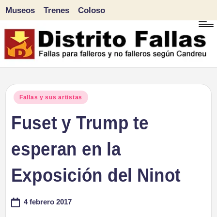
Museos
Trenes
Coloso
Saltar
al
contenido
D
Fallas
para
i
Publicado
Fallas y sus artistas
falleros
en
Fuset y Trump te
s
y
tr
esperan en la
no
falleros
it
Exposición del Ninot
según
o
Candreu
4 febrero 2017
F