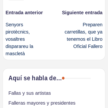
Navegación
Entrada anterior
Siguiente entrada
Senyors
Preparen
de
pirotècnics,
carretillas, que ya
vosaltres
tenemos el Libro
entradas
disparareu la
Oficial Fallero
mascletà
Aquí se habla de…
Fallas y sus artistas
Falleras mayores y presidentes