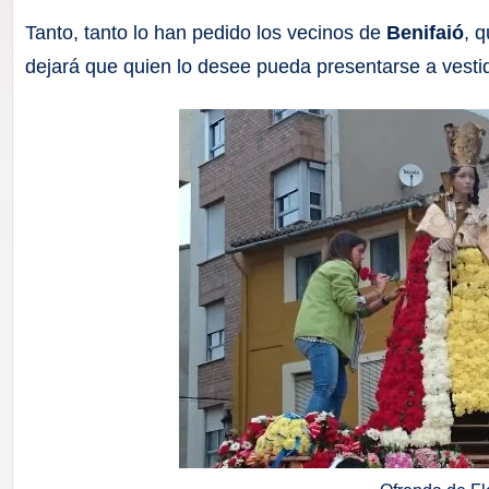
F
Tanto, tanto lo han pedido los vecinos de
Benifaió
, 
a
dejará que quien lo desee pueda presentarse a vestid
ll
a
s