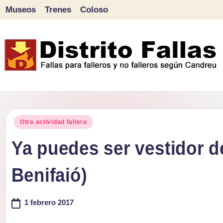
Museos
Trenes
Coloso
Saltar
al
contenido
D
Fallas
para
i
Publicado
falleros
Otra actividad fallera
s
en
y
Ya puedes ser vestidor de
tr
no
Benifaió)
falleros
it
según
o
1 febrero 2017
Candreu