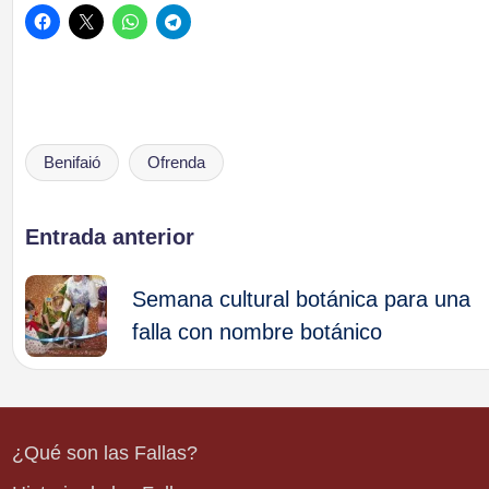
Benifaió
Ofrenda
Etiquetas:
Navegación
Entrada anterior
de
Semana cultural botánica para una
falla con nombre botánico
entradas
¿Qué son las Fallas?