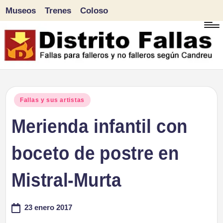
Museos
Trenes
Coloso
Saltar
al
contenido
D
Fallas
para
i
Publicado
Fallas y sus artistas
falleros
en
Merienda infantil con
s
y
tr
boceto de postre en
no
falleros
it
Mistral-Murta
según
o
Candreu
23 enero 2017
F