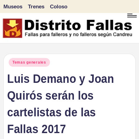
Museos
Trenes
Coloso
Saltar
al
contenido
D
Fallas
para
i
Publicado
Temas generales
falleros
en
Luis Demano y Joan
s
y
tr
Quirós serán los
no
falleros
it
cartelistas de las
según
o
Candreu
Fallas 2017
F