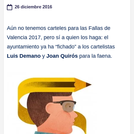
26 diciembre 2016
a
ll
Aún no tenemos carteles para las Fallas de
Valencia 2017, pero sí a quien los haga: el
a
ayuntamiento ya ha “fichado” a los cartelistas
s
Luis Demano
y
Joan Quirós
para la faena.