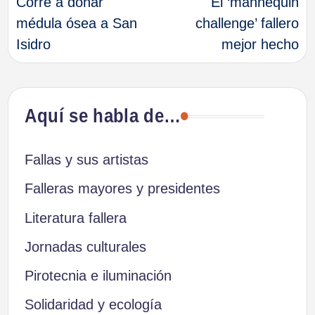
Corre a donar
El ‘mannequin
de
médula ósea a San
challenge’ fallero
Isidro
mejor hecho
entradas
Aquí se habla de…
Fallas y sus artistas
Falleras mayores y presidentes
Literatura fallera
Jornadas culturales
Pirotecnia e iluminación
Solidaridad y ecología