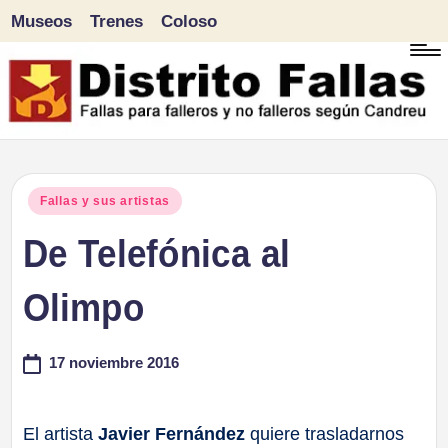
Museos
Trenes
Coloso
Saltar
al
contenido
D
Fallas
para
i
Publicado
Fallas y sus artistas
falleros
en
De Telefónica al
s
y
tr
Olimpo
no
falleros
it
17 noviembre 2016
según
o
Candreu
F
El artista
Javier Fernández
quiere trasladarnos