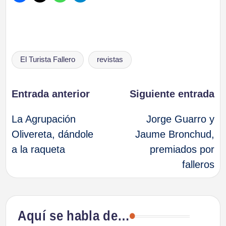
Etiquetas:
El Turista Fallero
revistas
Navegación
Entrada anterior
Siguiente entrada
La Agrupación
Jorge Guarro y
de
Olivereta, dándole
Jaume Bronchud,
a la raqueta
premiados por
entradas
falleros
Aquí se habla de…