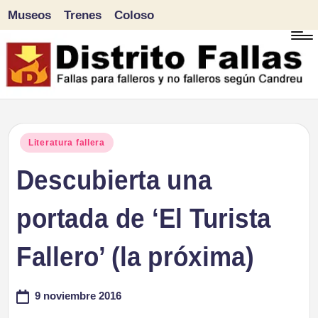
Museos
Trenes
Coloso
Saltar
al
contenido
D
Fallas
para
i
Publicado
Literatura fallera
falleros
en
Descubierta una
s
y
tr
portada de ‘El Turista
no
falleros
it
Fallero’ (la próxima)
según
o
Candreu
9 noviembre 2016
F