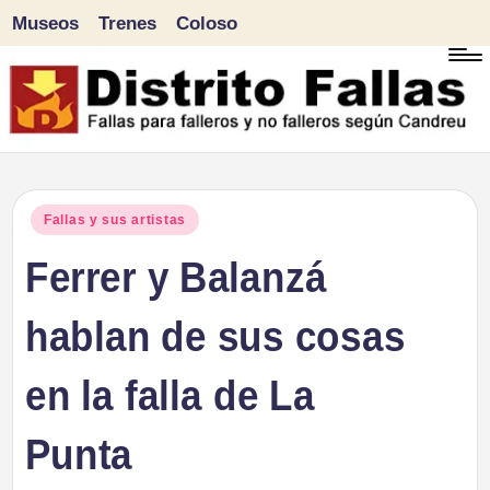
Museos
Trenes
Coloso
Saltar
al
contenido
D
Fallas
para
i
Publicado
Fallas y sus artistas
falleros
en
Ferrer y Balanzá
s
y
tr
hablan de sus cosas
no
falleros
it
en la falla de La
según
o
Candreu
Punta
F