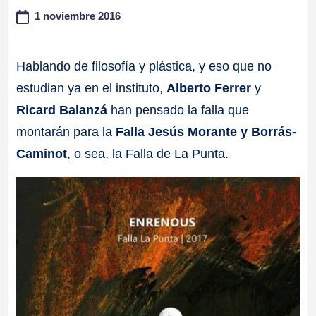
1 noviembre 2016
a
ll
Hablando de filosofía y plástica, y eso que no
estudian ya en el instituto,
Alberto Ferrer
y
a
Ricard Balanzá
han pensado la falla que
s
montarán para la
Falla Jesús Morante y Borrás-
Caminot
, o sea, la Falla de La Punta.