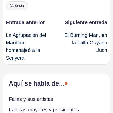
València
Navegación
Entrada anterior
Siguiente entrada
La Agrupación del
El Burning Man, en
de
Marítimo
la Falla Gayano
homenajeó a la
Lluch
entradas
Senyera
Aquí se habla de…
Fallas y sus artistas
Falleras mayores y presidentes