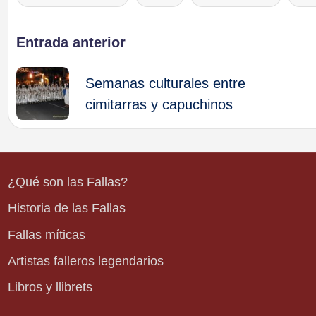
Etiquetas:
Navegación
Entrada anterior
de
Semanas culturales entre
cimitarras y capuchinos
entradas
¿Qué son las Fallas?
Historia de las Fallas
Fallas míticas
Artistas falleros legendarios
Libros y llibrets