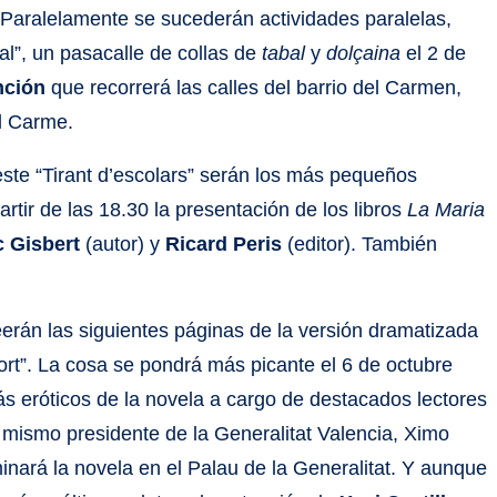
. Paralelamente se sucederán actividades paralelas,
abal”, un pasacalle de collas de
tabal
y
dolçaina
el 2 de
nción
que recorrerá las calles del barrio del Carmen,
el Carme.
 este “Tirant d’escolars” serán los más pequeños
artir de las 18.30 la presentación de los libros
La Maria
 Gisbert
(autor) y
Ricard Peris
(editor). También
leerán las siguientes páginas de la versión dramatizada
port”. La cosa se pondrá más picante el 6 de octubre
 más eróticos de la novela a cargo de destacados lectores
 el mismo presidente de la Generalitat Valencia, Ximo
minará la novela en el Palau de la Generalitat. Y aunque