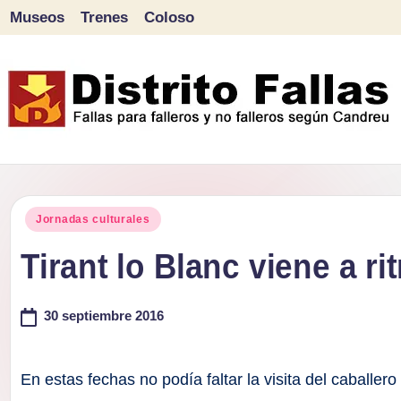
Museos
Trenes
Coloso
Saltar
al
contenido
D
Fallas
para
i
Publicado
falleros
Jornadas culturales
s
en
y
Tirant lo Blanc viene a ri
tr
no
falleros
30 septiembre 2016
it
según
o
Candreu
En estas fechas no podía faltar la visita del caballero