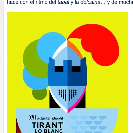
F
hace con el ritmo del
tabal
y la
dolçaina
… y de mucha
a
ll
a
s