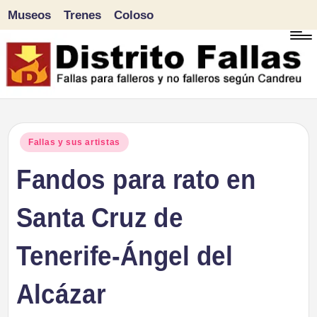
Museos
Trenes
Coloso
Saltar
al
contenido
D
Fallas
para
i
Publicado
Fallas y sus artistas
falleros
en
Fandos para rato en
s
y
tr
Santa Cruz de
no
falleros
it
Tenerife-Ángel del
según
o
Candreu
Alcázar
F