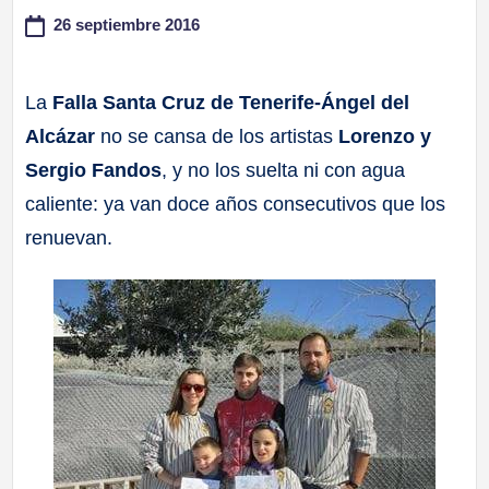
26 septiembre 2016
a
ll
La
Falla Santa Cruz de Tenerife-Ángel del
Alcázar
no se cansa de los artistas
Lorenzo y
a
Sergio Fandos
, y no los suelta ni con agua
s
caliente: ya van doce años consecutivos que los
renuevan.