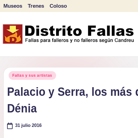
Museos
Trenes
Coloso
Saltar
al
contenido
D
Fallas
para
i
Publicado
falleros
Fallas y sus artistas
s
en
y
Palacio y Serra, los más
tr
no
Dénia
falleros
it
según
o
31 julio 2016
Candreu