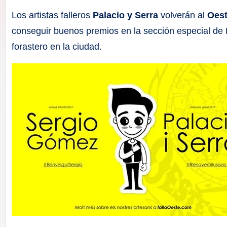
F
Los artistas falleros
Palacio y Serra
volverán al
Oes
a
conseguir buenos premios en la sección especial de 
forastero en la ciudad.
ll
a
s