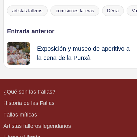
artistas falleros
comisiones falleras
Dénia
Va
Etiquetas:
Navegación
Entrada anterior
de
Exposición y museo de aperitivo a
la cena de la Punxà
entradas
¿Qué son las Fallas?
Historia de las Fallas
Fallas míticas
Artistas falleros legendarios