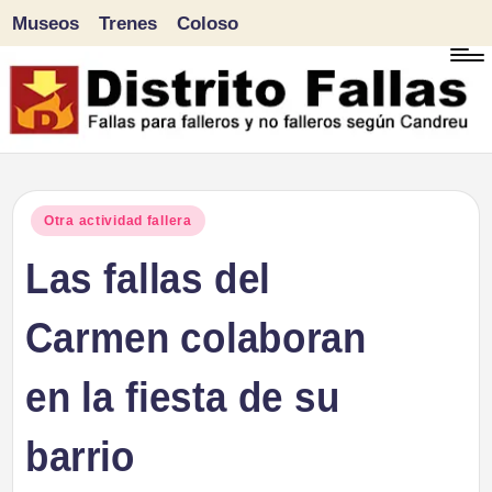
Museos
Trenes
Coloso
Saltar
al
contenido
D
Fallas
para
i
Publicado
Otra actividad fallera
falleros
en
Las fallas del
s
y
tr
Carmen colaboran
no
falleros
it
en la fiesta de su
según
o
Candreu
barrio
F