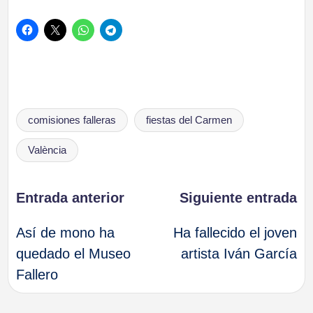
Etiquetas:
comisiones falleras
fiestas del Carmen
València
Navegación
Entrada anterior
Siguiente entrada
Así de mono ha
Ha fallecido el joven
de
quedado el Museo
artista Iván García
Fallero
entradas