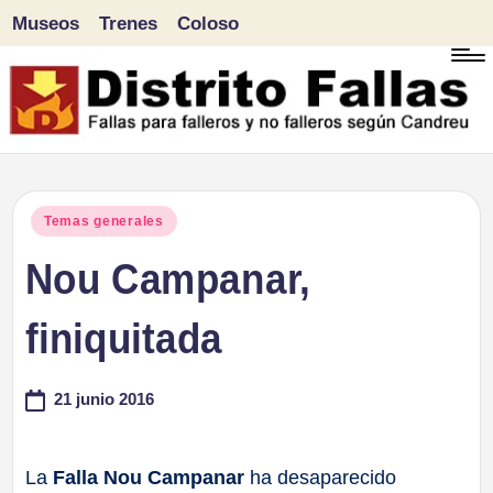
Museos
Trenes
Coloso
Saltar
al
contenido
D
Fallas
para
i
Publicado
Temas generales
falleros
en
Nou Campanar,
s
y
tr
finiquitada
no
falleros
it
21 junio 2016
según
o
Candreu
F
La
Falla Nou Campanar
ha desaparecido