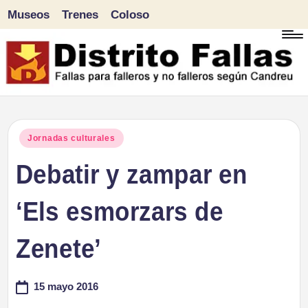
Museos
Trenes
Coloso
Saltar
al
contenido
D
Fallas
para
i
Publicado
Jornadas culturales
falleros
en
Debatir y zampar en
s
y
tr
‘Els esmorzars de
no
falleros
it
Zenete’
según
o
Candreu
15 mayo 2016
F