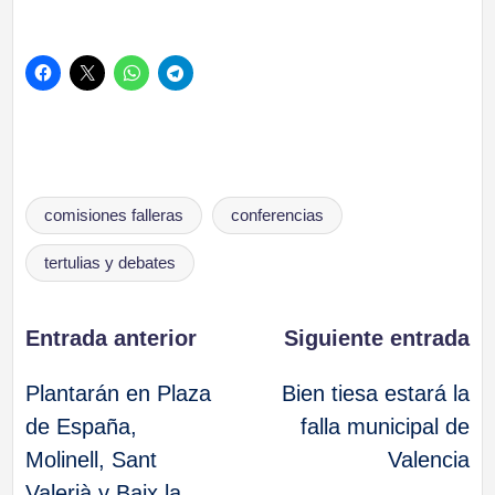
Etiquetas:
comisiones falleras
conferencias
tertulias y debates
Navegación
Entrada anterior
Siguiente entrada
Plantarán en Plaza
Bien tiesa estará la
de
de España,
falla municipal de
Molinell, Sant
Valencia
entradas
Valerià y Baix la