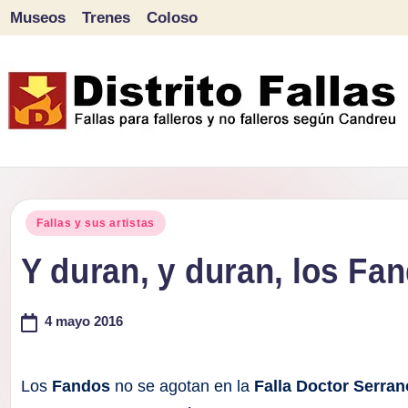
Museos
Trenes
Coloso
Saltar
al
contenido
D
Fallas
para
i
Publicado
falleros
Fallas y sus artistas
s
en
y
Y duran, y duran, los Fa
tr
no
falleros
4 mayo 2016
it
según
o
Candreu
Los
Fandos
no se agotan en la
Falla Doctor Serran