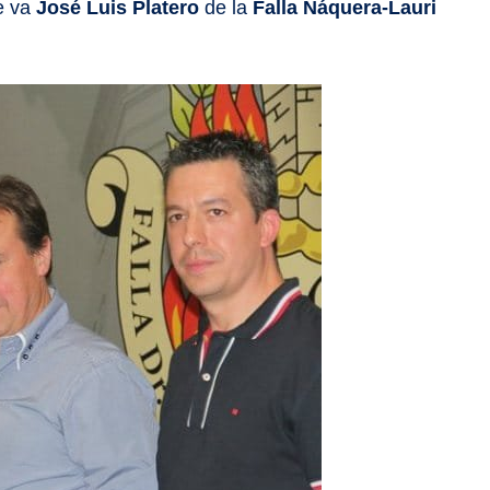
e va
José Luis Platero
de la
Falla Náquera-Lauri