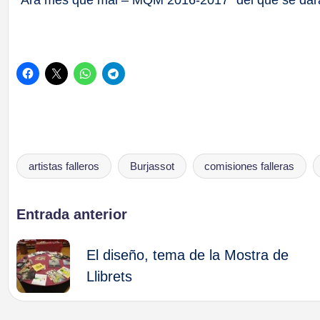
artistas falleros
Burjassot
comisiones falleras
Etiquetas:
Navegación
Entrada anterior
de
El diseño, tema de la Mostra de
Llibrets
entradas