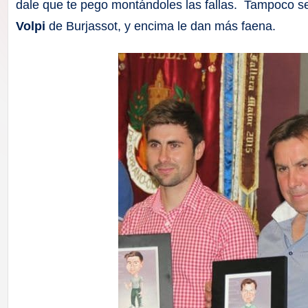
F
dale que te pego montándoles las fallas. Tampoco s
Volpi
de Burjassot, y encima le dan más faena.
a
ll
a
s