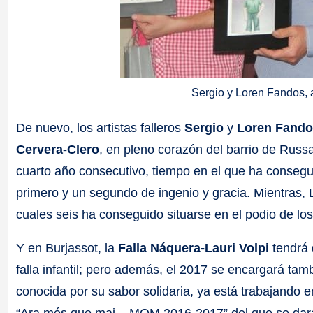
Sergio y Loren Fandos, ar
De nuevo, los artistas falleros
Sergio
y
Loren Fand
Cervera-Clero
, en pleno corazón del barrio de Russaf
cuarto año consecutivo, tiempo en el que ha conseg
primero y un segundo de ingenio y gracia. Mientras, 
cuales seis ha conseguido situarse en el podio de lo
Y en Burjassot, la
Falla Náquera-Lauri Volpi
tendrá
falla infantil; pero además, el 2017 se encargará tam
conocida por su sabor solidaria, ya está trabajando 
“Ara més que mai – MQM 2016-2017” del que se dará