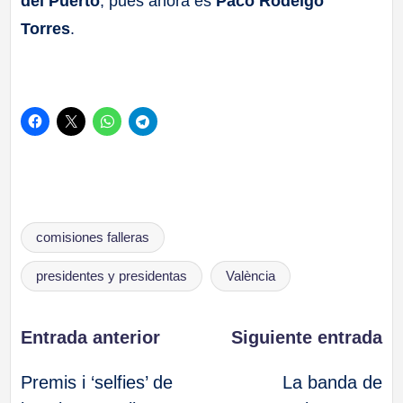
del Puerto
, pues ahora es
Paco Rodelgo
Torres
.
Etiquetas:
comisiones falleras
presidentes y presidentas
València
Navegación
Entrada anterior
Siguiente entrada
Premis i ‘selfies’ de
La banda de
de