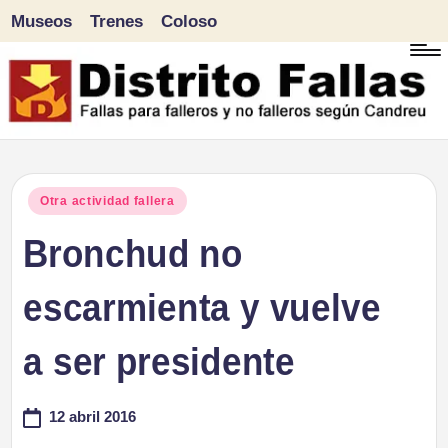
Museos
Trenes
Coloso
Saltar
al
contenido
D
Fallas
para
i
Publicado
Otra actividad fallera
falleros
en
Bronchud no
s
y
tr
escarmienta y vuelve
no
falleros
it
a ser presidente
según
o
Candreu
12 abril 2016
F