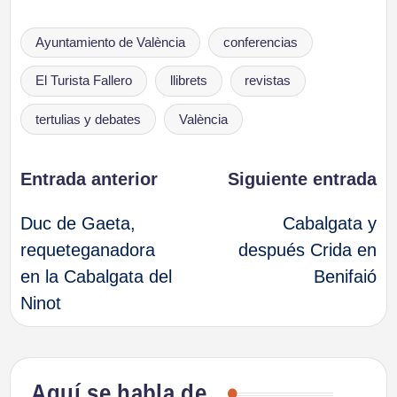
Etiquetas:
Ayuntamiento de València
conferencias
El Turista Fallero
llibrets
revistas
tertulias y debates
València
Navegación
Entrada anterior
Siguiente entrada
Duc de Gaeta,
Cabalgata y
de
requeteganadora
después Crida en
en la Cabalgata del
Benifaió
entradas
Ninot
Aquí se habla de…