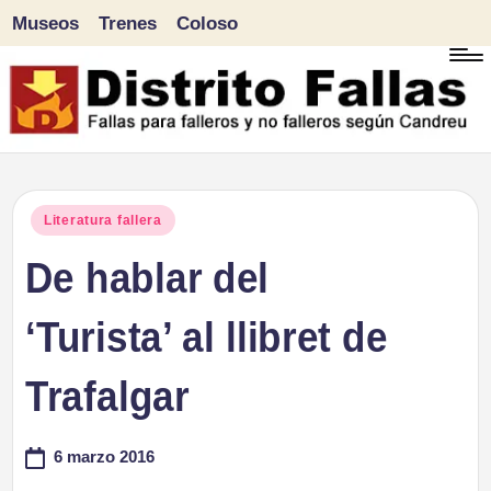
Museos
Trenes
Coloso
Saltar
al
contenido
D
Fallas
para
i
Publicado
Literatura fallera
falleros
en
De hablar del
s
y
tr
‘Turista’ al llibret de
no
falleros
it
Trafalgar
según
o
Candreu
6 marzo 2016
F