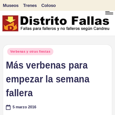
Museos
Trenes
Coloso
Saltar
al
contenido
D
Fallas
para
i
Publicado
Verbenas y otras fiestas
falleros
en
Más verbenas para
s
y
tr
empezar la semana
no
falleros
it
fallera
según
o
Candreu
5 marzo 2016
F