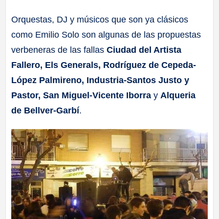
a
Orquestas, DJ y músicos que son ya clásicos
como Emilio Solo son algunas de las propuestas
ll
verbeneras de las fallas
Ciudad del Artista
a
Fallero, Els Generals, Rodríguez de Cepeda-
López Palmireno, Industria-Santos Justo y
s
Pastor, San Miguel-Vicente Iborra
y
Alqueria
de Bellver-Garbí
.