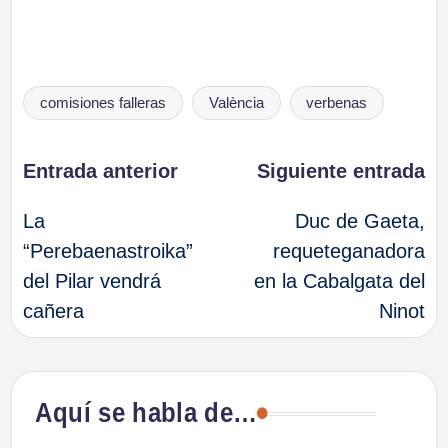
Etiquetas:
comisiones falleras
València
verbenas
Navegación
Entrada anterior
Siguiente entrada
La
Duc de Gaeta,
de
“Perebaenastroika”
requeteganadora
del Pilar vendrá
en la Cabalgata del
entradas
cañera
Ninot
Aquí se habla de…