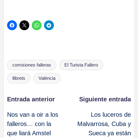
Etiquetas:
comisiones falleras
El Turista Fallero
llibrets
València
Navegación
Entrada anterior
Siguiente entrada
Nos van a oir a los
Los luceros de
de
falleros… con la
Malvarrosa, Cuba y
que liará Amstel
Sueca ya están
entradas