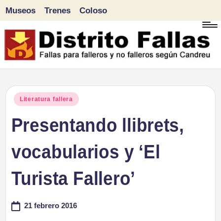
Museos
Trenes
Coloso
Saltar
al
contenido
D
Fallas
para
i
Publicado
Literatura fallera
falleros
en
Presentando llibrets,
s
y
tr
vocabularios y ‘El
no
falleros
it
Turista Fallero’
según
o
Candreu
21 febrero 2016
F