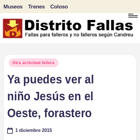
Museos
Trenes
Coloso
Saltar
al
contenido
D
Fallas
para
i
Publicado
Otra actividad fallera
falleros
en
Ya puedes ver al
s
y
tr
niño Jesús en el
no
falleros
it
Oeste, forastero
según
o
Candreu
1 diciembre 2015
F