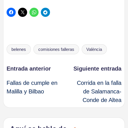
Etiquetas:
belenes
comisiones falleras
València
Navegación
Entrada anterior
Siguiente entrada
Fallas de cumple en
Corrida en la falla
de
Malilla y Bilbao
de Salamanca-
Conde de Altea
entradas