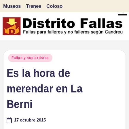
Museos
Trenes
Coloso
Saltar
al
contenido
D
Fallas
para
i
Publicado
Fallas y sus artistas
falleros
en
Es la hora de
s
y
tr
merendar en La
no
falleros
it
Berni
según
o
Candreu
17 octubre 2015
F