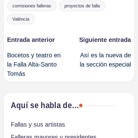
Etiquetas:
comisiones falleras
proyectos de falla
València
Navegación
Entrada anterior
Siguiente entrada
Bocetos y teatro en
Así es la nueva de
de
la Falla Alta-Santo
la sección especial
Tomás
entradas
Aquí se habla de…
Fallas y sus artistas
Falleras mayores y presidentes