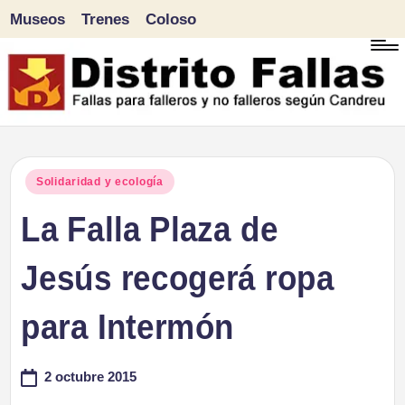
Museos
Trenes
Coloso
Saltar
al
contenido
D
Fallas
para
i
Publicado
Solidaridad y ecología
falleros
en
La Falla Plaza de
s
y
tr
Jesús recogerá ropa
no
falleros
it
para Intermón
según
o
Candreu
2 octubre 2015
F