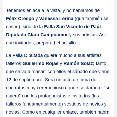
a
Tenemos enlace a la vista, y no hablamos de
Félix Crespo
y
Vanessa Lerma
(que también se
ll
casan), sino de la
Falla San Vicente de Paúl-
a
Diputada Clara Campoamor
y sus artistas. Así
que invitados, preparad el bolsillo…
s
La Falla Diputada quiere mucho a sus artistas
falleros
Guillermo Rojas
y
Ramón Solaz;
tanto
que se va a “casar” con ellos el sábado que viene,
12 de septiembre. Será un acto de firma de
contratos muy ceremonioso donde se darán el “sí
quiero” con los protagonistas e invitados (los
falleros fundamentalmente) vestidos de novios y
novias. Como en cualquier enlace, también habrá