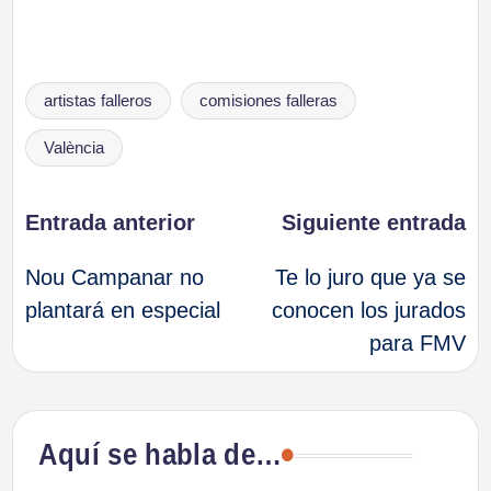
Etiquetas:
artistas falleros
comisiones falleras
València
Navegación
Entrada anterior
Siguiente entrada
Nou Campanar no
Te lo juro que ya se
de
plantará en especial
conocen los jurados
para FMV
entradas
Aquí se habla de…