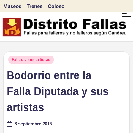
Museos
Trenes
Coloso
Saltar
al
contenido
D
Fallas
para
i
Publicado
Fallas y sus artistas
falleros
en
Bodorrio entre la
s
y
tr
Falla Diputada y sus
no
falleros
it
artistas
según
o
Candreu
8 septiembre 2015
F