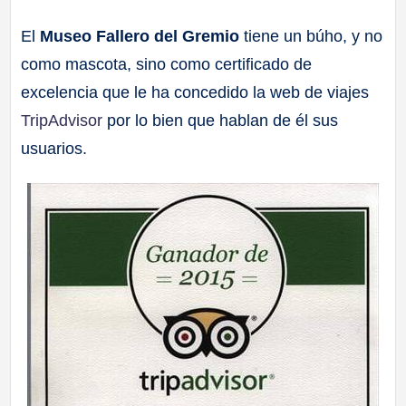
a
El
Museo Fallero del Gremio
tiene un búho, y no
como mascota, sino como certificado de
ll
excelencia que le ha concedido la web de viajes
a
TripAdvisor
por lo bien que hablan de él sus
usuarios.
s