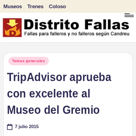
Museos
Trenes
Coloso
Saltar
al
contenido
D
Fallas
para
i
Publicado
Temas generales
falleros
en
TripAdvisor aprueba
s
y
tr
con excelente al
no
falleros
it
Museo del Gremio
según
o
Candreu
7 julio 2015
F