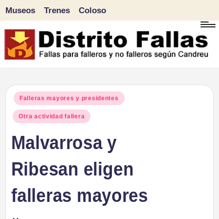
Museos
Trenes
Coloso
Saltar
al
contenido
D
Fallas
para
i
Publicado
Falleras mayores y presidentes
falleros
en
Otra actividad fallera
s
y
Malvarrosa y
tr
no
falleros
Ribesan eligen
it
según
o
falleras mayores
Candreu
F