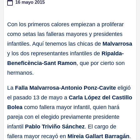
16 mayo 2015
a
Con los primeros calores empiezan a proliferar
ll
como setas las falleras mayores y presidentes
a
infantiles. Aquí tenemos las chicas de
Malvarrosa
y los dos representantes infantiles de
Ripalda-
s
Beneficència-Sant Ramon
, que por cierto son
hermanos.
La
Falla Malvarrosa-Antonio Ponz-Cavite
eligió
el pasado 13 de mayo a
Carla López del Castillo
Bolea
como fallera mayor infantil, quien hará
pareja con el elegido previamente presidente
infantil
Pablo Triviño Sánchez
. El cargo de
fallera mayor recayó en
Mireia Gallart Barragán
.