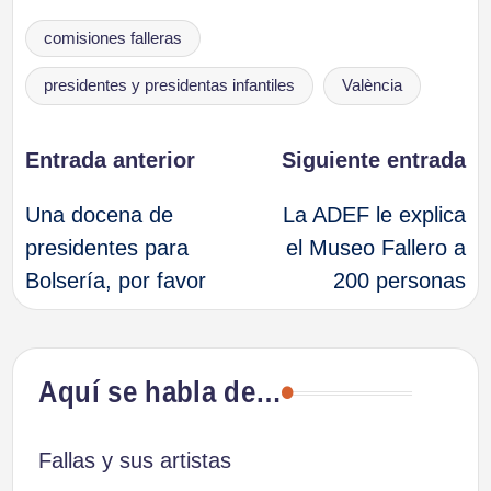
Etiquetas:
comisiones falleras
presidentes y presidentas infantiles
València
Navegación
Entrada anterior
Siguiente entrada
Una docena de
La ADEF le explica
de
presidentes para
el Museo Fallero a
Bolsería, por favor
200 personas
entradas
Aquí se habla de…
Fallas y sus artistas