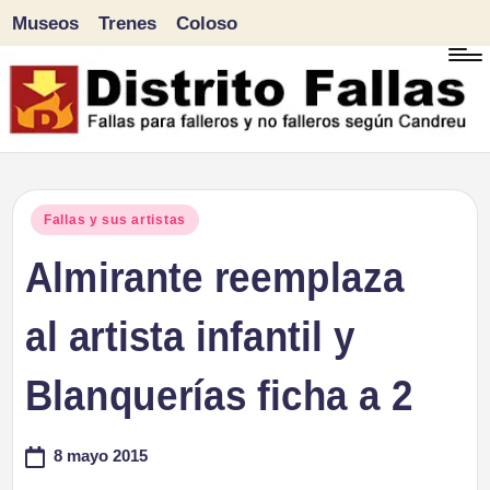
Museos
Trenes
Coloso
Saltar
al
contenido
D
Fallas
para
i
Publicado
Fallas y sus artistas
falleros
en
Almirante reemplaza
s
y
tr
al artista infantil y
no
falleros
it
Blanquerías ficha a 2
según
o
Candreu
8 mayo 2015
F