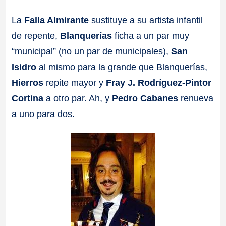
a
La
Falla Almirante
sustituye a su artista infantil
de repente,
Blanquerías
ficha a un par muy
ll
“municipal” (no un par de municipales),
San
a
Isidro
al mismo para la grande que Blanquerías,
Hierros
repite mayor y
Fray J. Rodríguez-Pintor
s
Cortina
a otro par. Ah, y
Pedro Cabanes
renueva
a uno para dos.