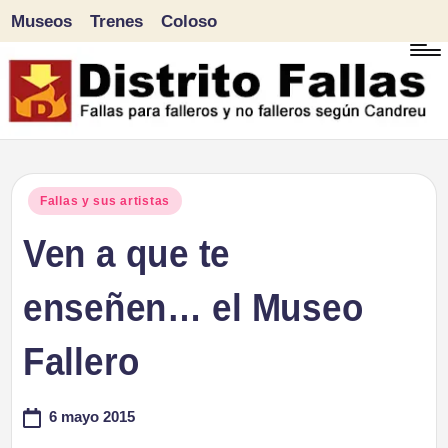
Museos
Trenes
Coloso
Saltar
al
contenido
D
Fallas
para
i
Publicado
Fallas y sus artistas
falleros
en
Ven a que te
s
y
tr
enseñen… el Museo
no
falleros
it
Fallero
según
o
Candreu
6 mayo 2015
F