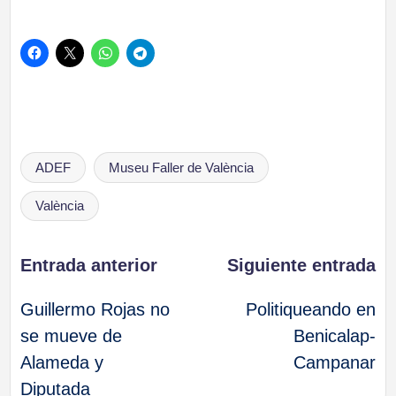
Etiquetas:
ADEF
Museu Faller de València
València
Navegación
Entrada anterior
Siguiente entrada
Guillermo Rojas no
Politiqueando en
de
se mueve de
Benicalap-
Alameda y
Campanar
entradas
Diputada