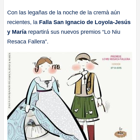
a
Con las legañas de la noche de la cremà aún
recientes, la
Falla San Ignacio de Loyola-Jesús
ll
y María
repartirá sus nuevos premios “Lo Niu
a
Resaca Fallera”.
s