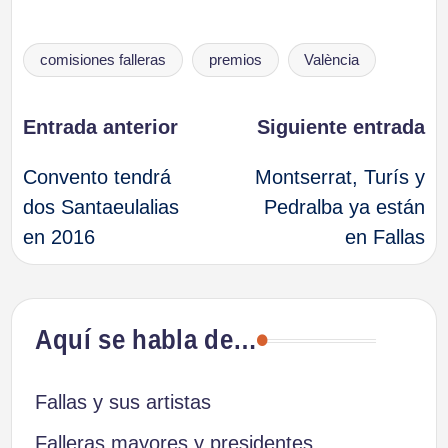
Etiquetas:
comisiones falleras
premios
València
Navegación
Entrada anterior
Siguiente entrada
Convento tendrá
Montserrat, Turís y
de
dos Santaeulalias
Pedralba ya están
en 2016
en Fallas
entradas
Aquí se habla de…
Fallas y sus artistas
Falleras mayores y presidentes