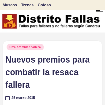
Museos
Trenes
Coloso
Saltar
al
contenido
D
Fallas
para
i
Publicado
Otra actividad fallera
falleros
en
Nuevos premios para
s
y
tr
combatir la resaca
no
falleros
it
fallera
según
o
Candreu
25 marzo 2015
F