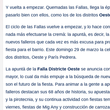
F
Y vuelta a empezar. Quemadas las Fallas, llega la ép
a
pasarlo bien con ellos, como los de los distritos
Oest
ll
El ciclo de las Fallas vuelve a empezar, y lo hace con
nada más efectuarse la cremà: la apuntà, es decir, l
a
nuevos falleros que cada vez es más excusa para pr
s
fiesta para el barrio. Este domingo 29 de marzo la c
dos distritos, Oeste y París Pedrera.
La apuntà de la
Falla Districte Oeste
se anuncia como
mayor, lo cual da más empuje a la búsqueda de nue
son el futuro de la fiesta. Para animar a la gente a a
falleros destacan sus 68 años de historia, su apues
y la pirotecnia, y su continua actividad con fiestas te
viernes, fiestas de Mig Any y construcción de carroz