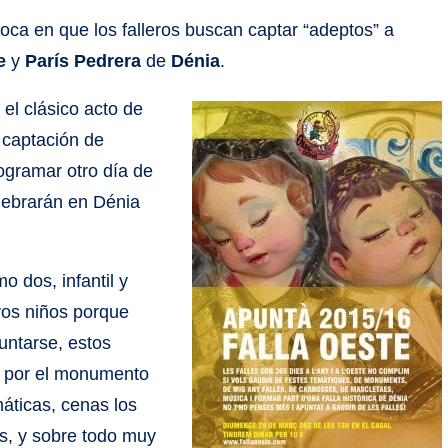
oca en que los falleros buscan captar “adeptos” a
e
y
París Pedrera
de
Dénia
.
 el clásico acto de
a captación de
ogramar otro día de
elebrarán en Dénia
 dos, infantil y
vos niños porque
puntarse, estos
ta por el monumento
máticas, cenas los
as, y sobre todo muy