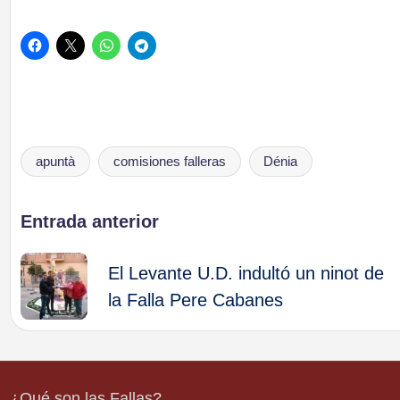
apuntà
comisiones falleras
Dénia
Etiquetas:
Navegación
Entrada anterior
de
El Levante U.D. indultó un ninot de
la Falla Pere Cabanes
entradas
¿Qué son las Fallas?