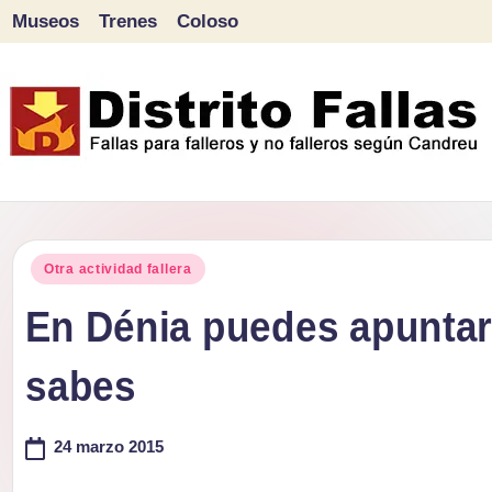
Museos
Trenes
Coloso
Saltar
al
contenido
D
Fallas
para
i
Publicado
falleros
Otra actividad fallera
s
en
y
En Dénia puedes apuntart
tr
no
sabes
falleros
it
según
o
24 marzo 2015
Candreu