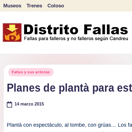
Museos
Trenes
Coloso
Saltar
al
contenido
D
Fallas
para
i
Publicado
falleros
Fallas y sus artistas
s
en
y
Planes de plantà para es
tr
no
falleros
14 marzo 2015
it
según
o
Candreu
Plantà con espectáculo, al tombe, con grúas… Los fall