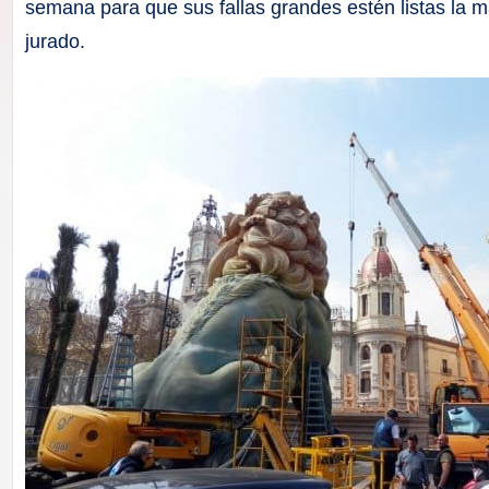
F
semana para que sus fallas grandes estén listas la m
jurado.
a
ll
a
s