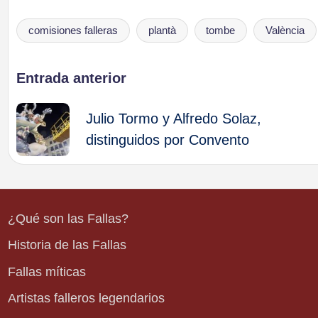
comisiones falleras
plantà
tombe
València
Etiquetas:
Navegación
Entrada anterior
de
Julio Tormo y Alfredo Solaz,
distinguidos por Convento
entradas
¿Qué son las Fallas?
Historia de las Fallas
Fallas míticas
Artistas falleros legendarios