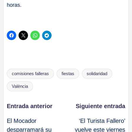
horas.
Etiquetas:
comisiones falleras
fiestas
solidaridad
València
Navegación
Entrada anterior
Siguiente entrada
El Mocador
‘El Turista Fallero’
de
desparramará su
vuelve este viernes