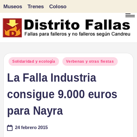
Museos
Trenes
Coloso
Saltar
al
contenido
D
Fallas
para
i
Publicado
Solidaridad y ecología
Verbenas y otras fiestas
falleros
en
La Falla Industria
s
y
tr
consigue 9.000 euros
no
falleros
it
para Nayra
según
o
Candreu
24 febrero 2015
F