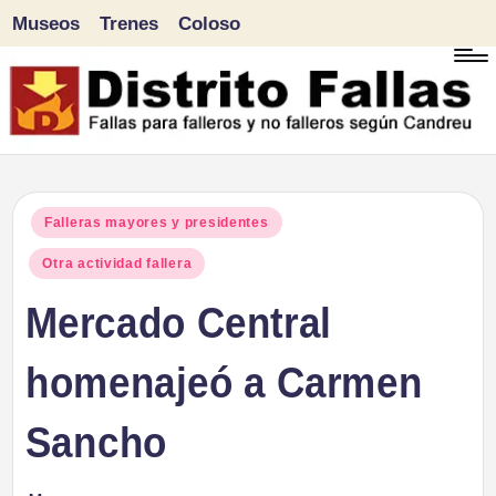
Museos
Trenes
Coloso
Saltar
al
contenido
D
Fallas
para
i
Publicado
Falleras mayores y presidentes
falleros
en
Otra actividad fallera
s
y
Mercado Central
tr
no
falleros
homenajeó a Carmen
it
según
o
Sancho
Candreu
F