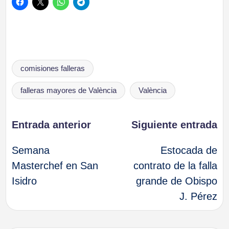
Etiquetas:
comisiones falleras
falleras mayores de València
València
Navegación
Entrada anterior
Siguiente entrada
Semana
Estocada de
de
Masterchef en San
contrato de la falla
Isidro
grande de Obispo
entradas
J. Pérez