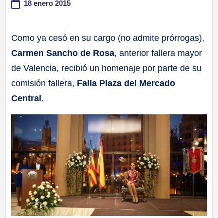
18 enero 2015
a
Como ya cesó en su cargo (no admite prórrogas),
ll
Carmen Sancho de Rosa
, anterior fallera mayor
a
de Valencia, recibió un homenaje por parte de su
comisión fallera,
Falla Plaza del Mercado
s
Central
.