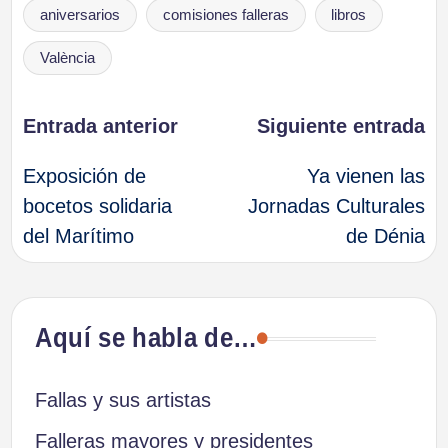
Etiquetas:
aniversarios
comisiones falleras
libros
València
Navegación
Entrada anterior
Siguiente entrada
Exposición de
Ya vienen las
de
bocetos solidaria
Jornadas Culturales
del Marítimo
de Dénia
entradas
Aquí se habla de…
Fallas y sus artistas
Falleras mayores y presidentes