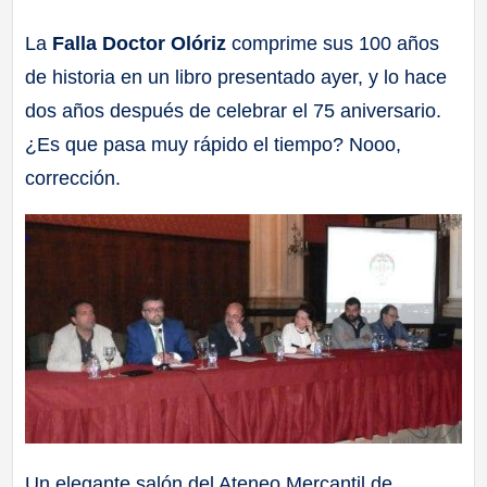
a
La
Falla Doctor Olóriz
comprime sus 100 años
de historia en un libro presentado ayer, y lo hace
ll
dos años después de celebrar el 75 aniversario.
a
¿Es que pasa muy rápido el tiempo? Nooo,
corrección.
s
Un elegante salón del Ateneo Mercantil de