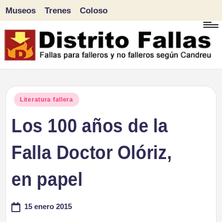
Museos
Trenes
Coloso
Saltar
al
contenido
D
Fallas
para
i
Publicado
Literatura fallera
falleros
en
Los 100 años de la
s
y
tr
Falla Doctor Olóriz,
no
falleros
it
en papel
según
o
Candreu
15 enero 2015
F